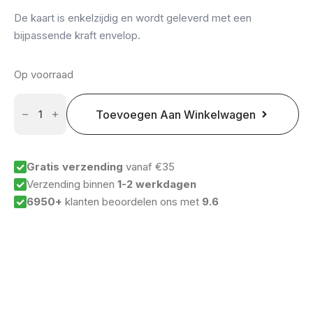
De kaart is enkelzijdig en wordt geleverd met een
bijpassende kraft envelop.
Op voorraad
Nieuw
Toevoegen Aan Winkelwagen
Kerstkaart:
Love
came
down
aantal
Gratis verzending
vanaf €35
Verzending binnen
1-2 werkdagen
6950+
klanten beoordelen ons met
9.6