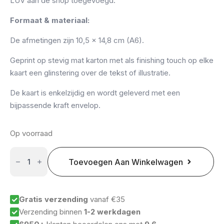
LUV aan de shop toegevoegd.
Formaat & materiaal:
De afmetingen zijn 10,5 x 14,8 cm (A6).
Geprint op stevig mat karton met als finishing touch op elke
kaart een glinstering over de tekst of illustratie.
De kaart is enkelzijdig en wordt geleverd met een
bijpassende kraft envelop.
Op voorraad
Studio
LUV
Toevoegen Aan Winkelwagen
kaart:
But
the
fruit
of
Gratis verzending
vanaf €35
the
Verzending binnen
1-2 werkdagen
Spirit
aantal