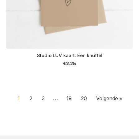
Studio LUV kaart: Een knuffel
€
2.25
1
2
3
…
19
20
Volgende »