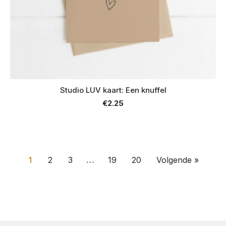
Studio LUV kaart: Een knuffel
€
2.25
1
2
3
…
19
20
Volgende »