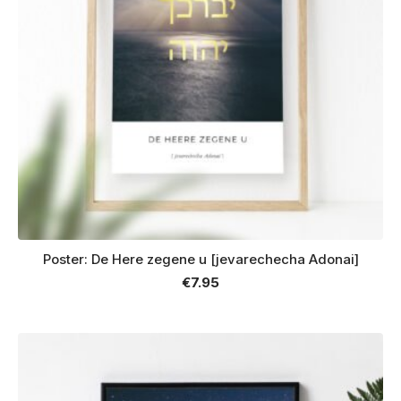
Poster: De Here zegene u [jevarechecha Adonai]
€
7.95