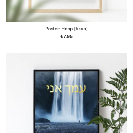
Poster: Hoop [tikva]
€
7.95