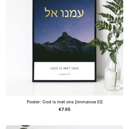
Poster: God is met ons [immanoe El]
€
7.95