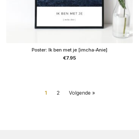
Poster: Ik ben met je [imcha-Anie]
€
7.95
1
2
Volgende »