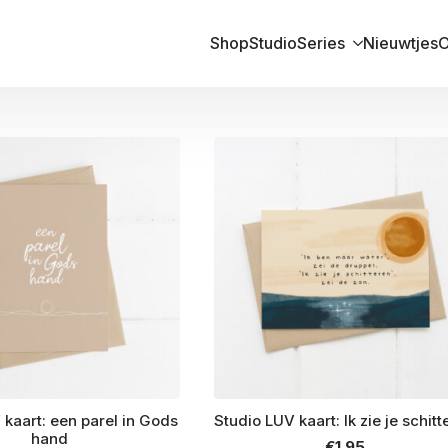
Shop
Studio
Series
Nieuwtjes
O
 kaart: een parel in Gods
Studio LUV kaart: Ik zie je schit
hand
€
1.95