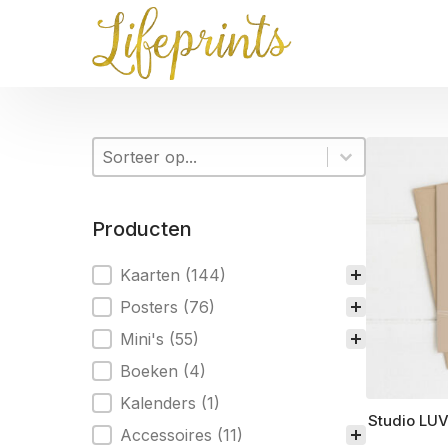
Sorteer op
Sort content
Sort content
Producten
Producten
Kaarten
(144)
Posters
(76)
Mini's
(55)
Boeken
(4)
Kalenders
(1)
Studio LUV
Accessoires
(11)