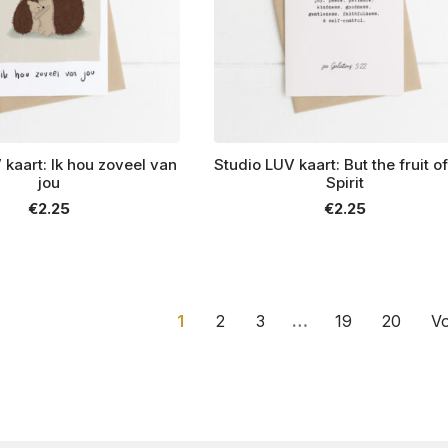
 kaart: Ik hou zoveel van
Studio LUV kaart: But the fruit o
jou
Spirit
€
2.25
€
2.25
1
2
3
…
19
20
Vo