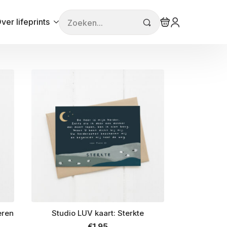
Search
ver lifeprints
for:
teren
Studio LUV kaart: Sterkte
€
1.95