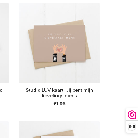
ud
Studio LUV kaart: Jij bent mijn
lievelings mens
€
1.95
9,6