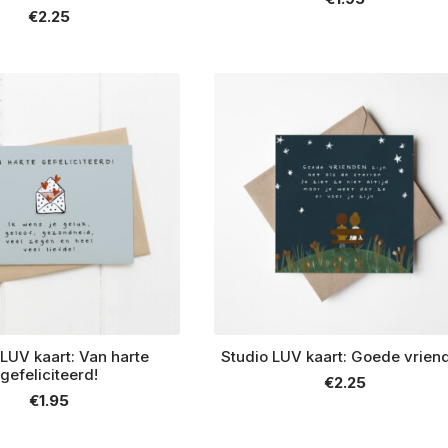
€
2.25
 LUV kaart: Van harte
Studio LUV kaart: Goede vrien
gefeliciteerd!
€
2.25
€
1.95