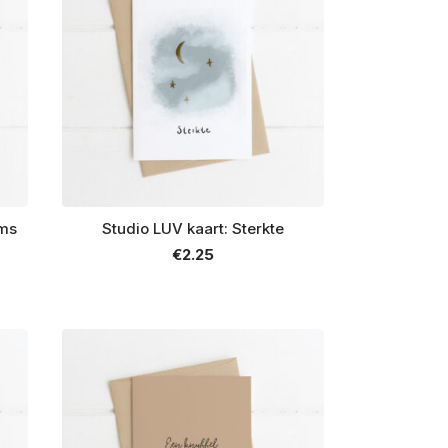
oms
Studio LUV kaart: Sterkte
€
2.25