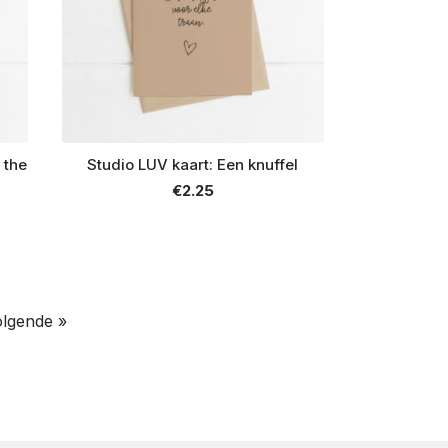
f the
Studio LUV kaart: Een knuffel
€
2.25
lgende »