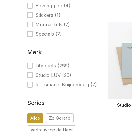
Enveloppen
(4)
Stickers
(1)
Muurcirkels
(2)
Specials
(7)
Merk
Merk
Lifeprints
(266)
Studio LUV
(26)
Roosmarijn Knijnenburg
(7)
Series
Studio
Series
Alles
Zo Geliefd
Vertrouw op de Heer