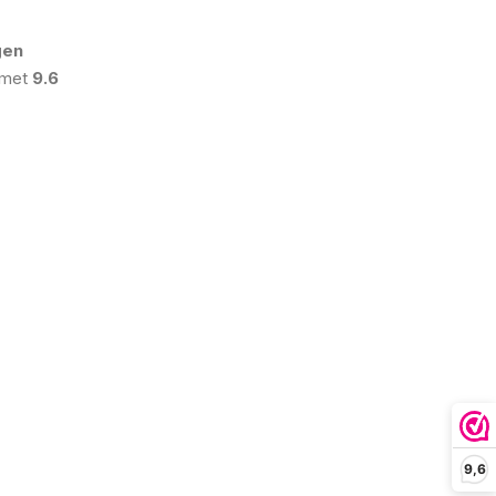
gen
 met
9.6
9,6