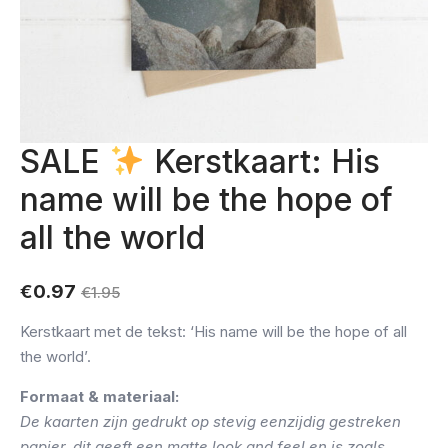
SALE
Kerstkaart: His
name will be the hope of
all the world
€
0.97
€
1.95
Oorspronkelijke
Huidige
prijs
prijs
Kerstkaart met de tekst: ‘His name will be the hope of all
was:
is:
the world’.
€1.95.
€0.97.
Formaat & materiaal:
De kaarten zijn gedrukt op stevig eenzijdig gestreken
papier, dit geeft een matte look and feel en is zoals