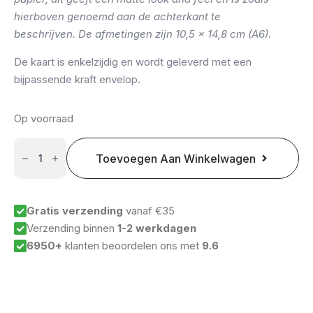
hierboven genoemd aan de achterkant te
beschrijven.
De afmetingen zijn 10,5 x 14,8 cm (A6).
De kaart is enkelzijdig en wordt geleverd met een
bijpassende kraft envelop.
Op voorraad
SALE
Toevoegen Aan Winkelwagen
Kerstkaart:
His
name
will
be
Gratis verzending
vanaf €35
the
Verzending binnen
1-2 werkdagen
hope
of
6950+
klanten beoordelen ons met
9.6
all
the
world
aantal