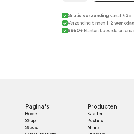
bent
zo
geliefd
♡
Gratis verzending
vanaf €35
aantal
Verzending binnen
1-2 werkda
6950+
klanten beoordelen ons
Pagina's
Producten
Home
Kaarten
Shop
Posters
Studio
Mini’s