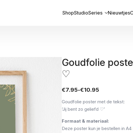
Shop
Studio
Series
Nieuwtjes
O
Goudfolie poster
♡
€
7.95
-
€
10.95
Prijsklasse:
€7.95
Goudfolie poster met de tekst:
tot
‘Jij bent zo geliefd ♡’
€10.95
Formaat & materiaal:
Deze poster kun je bestellen in A4