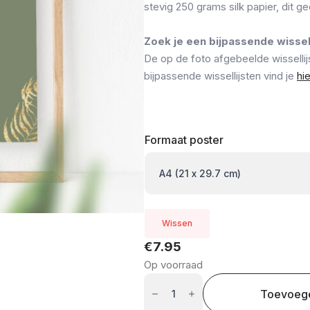
stevig 250 grams silk papier, dit g
Zoek je een bijpassende wissell
De op de foto afgebeelde wisselli
bijpassende wissellijsten vind je
hie
Formaat poster
Wissen
€
7.95
Op voorraad
Goudfolie
poster:
Toevoeg
Jij