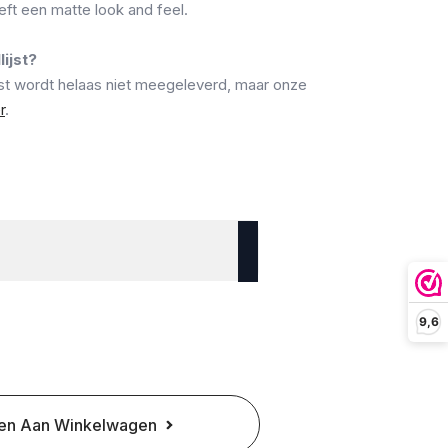
eeft een matte look and feel.
ijst?
jst wordt helaas niet meegeleverd, maar onze
r
.
9,6
en Aan Winkelwagen