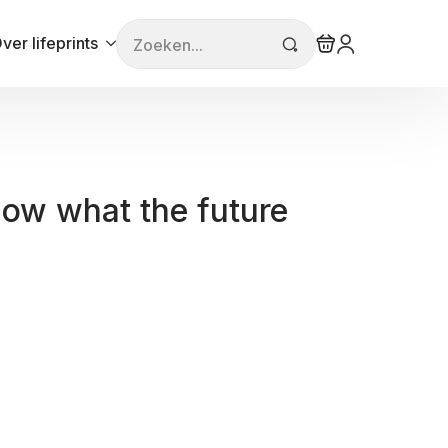
Search
ver lifeprints
for:
know what the future
s