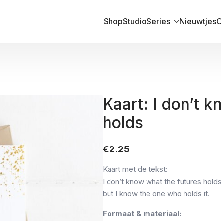
Shop
Studio
Series
Nieuwtjes
O
Kaart: I don’t 
holds
€
2.25
Kaart met de tekst:
I don’t know what the futures hold
but I know the one who holds it.
Formaat & materiaal: