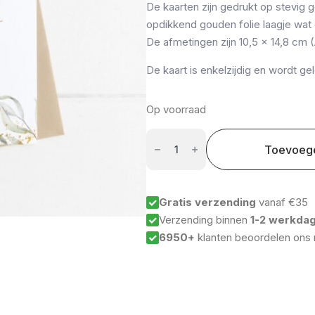
De kaarten zijn gedrukt op stevig 
opdikkend gouden folie laagje wat e
De afmetingen zijn 10,5 x 14,8 cm 
De kaart is enkelzijdig en wordt g
Op voorraad
Kaart:
I
Toevoeg
don't
know
what
the
future
Gratis verzending
vanaf €35
holds
Verzending binnen
1-2 werkda
aantal
6950+
klanten beoordelen ons