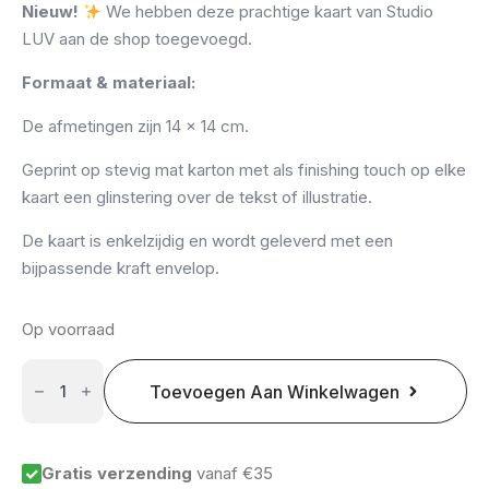
Nieuw!
We hebben deze prachtige kaart van Studio
LUV aan de shop toegevoegd.
Formaat & materiaal:
De afmetingen zijn 14 x 14 cm.
Geprint op stevig mat karton met als finishing touch op elke
kaart een glinstering over de tekst of illustratie.
De kaart is enkelzijdig en wordt geleverd met een
bijpassende kraft envelop.
Op voorraad
Studio
LUV
Toevoegen Aan Winkelwagen
kaart:
Gefeliciteerd
aantal
Gratis verzending
vanaf €35