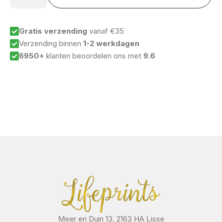
dit
voor
ogen
aantal
Gratis verzending
vanaf €35
Verzending binnen
1-2 werkdagen
6950+
klanten beoordelen ons met
9.6
Meer en Duin 13, 2163 HA Lisse