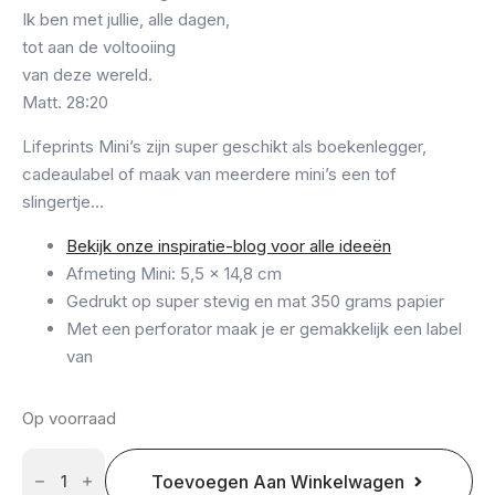
Ik ben met jullie, alle dagen,
tot aan de voltooiing
van deze wereld.
Matt. 28:20
Lifeprints Mini’s zijn super geschikt als boekenlegger,
cadeaulabel of maak van meerdere mini’s een tof
slingertje…
Bekijk onze inspiratie-blog voor alle ideeën
Afmeting Mini: 5,5 x 14,8 cm
Gedrukt op super stevig en mat 350 grams papier
Met een perforator maak je er gemakkelijk een label
van
Op voorraad
Mini:
En
Toevoegen Aan Winkelwagen
houd