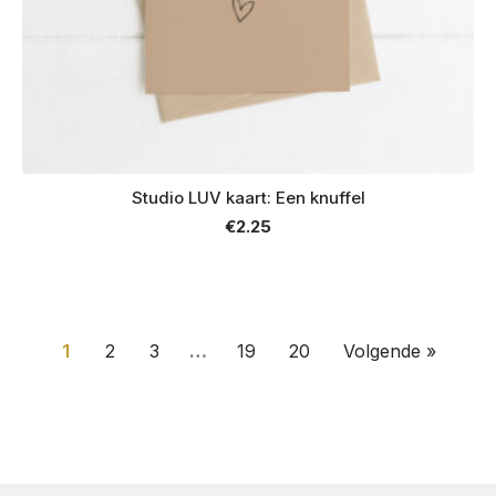
Studio LUV kaart: Een knuffel
€
2.25
1
2
3
…
19
20
Volgende »